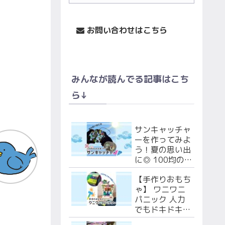
お問い合わせはこちら
みんなが読んでる記事はこち
ら↓
サンキャッチャ
ーを作ってみよ
う！夏の思い出
に◎ 100均の
あの文具で作る
【手作りおもち
よ！
ゃ】 ワニワニ
パニック 人力
でもドキドキ楽
しい！段ボール