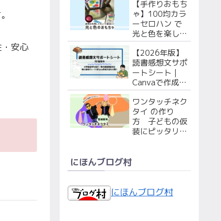
【手作りおもち
で作ろう！
ゃ】100均カラ
す。
ーセロハン で
光と色を楽しも
う！ 赤ちゃん
性・安心
【2026年版】
（枠のPDF付
読書感想文サポ
き）・幼児向け
ートシート｜
２選
Canvaで作成！
シート&特大マ
ワンタッチネク
ス原稿用紙PDF
タイ の作り
無料配布！
方 子どもの仮
装にピッタリ！
型紙配布中！
にほんブログ村
にほんブログ村