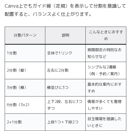
Canva上でもガイド線（定規）を表示して分割を意識して
配置すると、バランスよく仕上がります。
こんなときにおすす
分割パターン
説明
め
期間限定の特別なお
1分割
全体で1リンク
知らせなど
シンプルな2導線
2分割（縦）
左右に2分割
（例：予約／案内）
基本的な案内におす
3分割（横）
横並びに3つ
すめ
上下2段、左右に3つ
情報が多くても整理
6分割（3×2）
ずつ
しやすい
目玉情報を強調した
2+1分割
上段1つ＋下段2つ
いときに