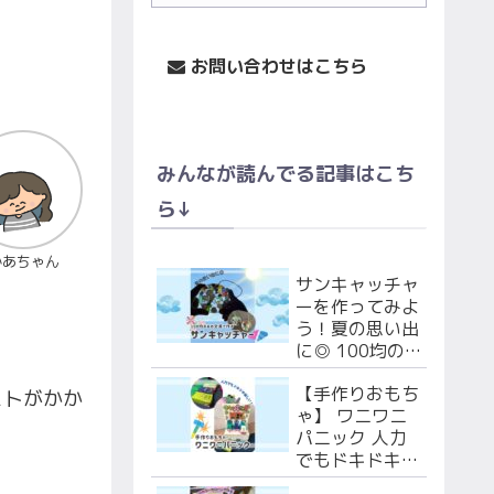
お問い合わせはこちら
みんなが読んでる記事はこち
ら↓
かあちゃん
サンキャッチャ
ーを作ってみよ
う！夏の思い出
に◎ 100均の
あの文具で作る
【手作りおもち
よ！
ストがかか
ゃ】 ワニワニ
パニック 人力
でもドキドキ楽
しい！段ボール