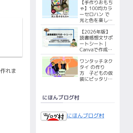
【手作りおもち
で作ろう！
ゃ】100均カラ
ーセロハン で
光と色を楽しも
う！ 赤ちゃん
【2026年版】
（枠のPDF付
読書感想文サポ
き）・幼児向け
ートシート｜
２選
Canvaで作成！
シート&特大マ
ワンタッチネク
ス原稿用紙PDF
タイ の作り
無料配布！
に作れま
方 子どもの仮
装にピッタリ！
型紙配布中！
にほんブログ村
にほんブログ村