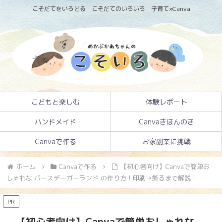
こそだてをいろどる こそだてのいろいろ 子育て×Canva
こどもと楽しむ
体験レポート
ハンドメイド
Canvaきほんのき
Canvaで作る
お家副業に挑戦
ホーム
Canvaで作る
【初心者向け】Canvaで簡単お
しゃれな バースデーガーランド の作り方！印刷→飾るまで解説！
PR
【初心者向け】Canvaで簡単おしゃれな