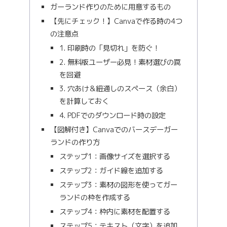
ガーランド作りのために用意するもの
【先にチェック！】Canvaで作る時の4つ
の注意点
1. 印刷時の「見切れ」を防ぐ！
2. 無料版ユーザー必見！素材選びの罠
を回避
3. 穴あけ＆紐通しのスペース（余白）
を計算しておく
4. PDFでのダウンロード時の設定
【図解付き】Canvaでのバースデーガー
ランドの作り方
ステップ1：画像サイズを選択する
ステップ2：ガイド線を追加する
ステップ3：素材の図形を使ってガー
ランドの枠を作成する
ステップ4：枠内に素材を配置する
ステップ5：テキスト（文字）を追加