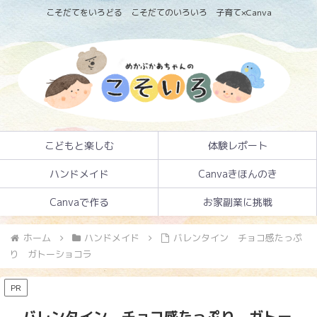
こそだてをいろどる こそだてのいろいろ 子育て×Canva
こどもと楽しむ
体験レポート
ハンドメイド
Canvaきほんのき
Canvaで作る
お家副業に挑戦
ホーム
ハンドメイド
バレンタイン チョコ感たっぷ
り ガトーショコラ
PR
バレンタイン チョコ感たっぷり ガトー