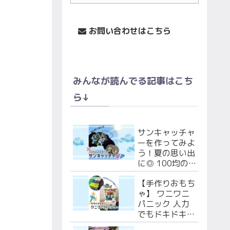
お問い合わせはこちら
みんなが読んでる記事はこち
ら↓
サンキャッチャ
ーを作ってみよ
う！夏の思い出
に◎ 100均の
あの文具で作る
【手作りおもち
よ！
ゃ】 ワニワニ
パニック 人力
でもドキドキ楽
しい！段ボール