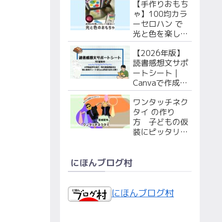
【手作りおもち
で作ろう！
ゃ】100均カラ
ーセロハン で
光と色を楽しも
う！ 赤ちゃん
【2026年版】
（枠のPDF付
読書感想文サポ
き）・幼児向け
ートシート｜
２選
Canvaで作成！
シート&特大マ
ワンタッチネク
ス原稿用紙PDF
タイ の作り
無料配布！
方 子どもの仮
装にピッタリ！
型紙配布中！
にほんブログ村
にほんブログ村