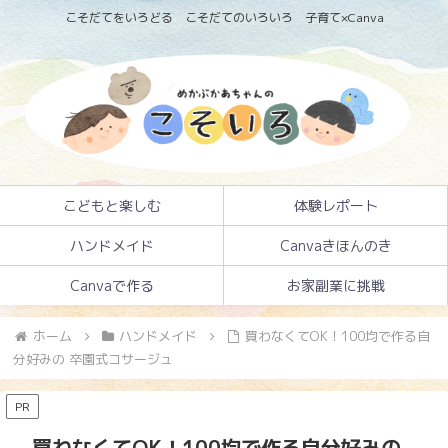
こそだてをいろどる こそだてのいろいろ 子育て×Canva
こどもと楽しむ
体験レポート
ハンドメイド
Canvaきほんのき
Canvaで作る
お家副業に挑戦
ホーム
ハンドメイド
買わなくてOK！100均で作る自
分好みの 卒園式コサージュ
PR
買わなくてOK！100均で作る自分好みの