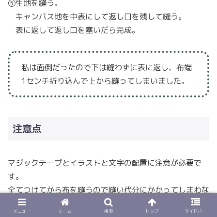
⑤生地を縫う。
キャンバス地を中表にして返し口を残して縫う。
表に返して返し口を塞いだら完成。
私は面倒だったので下は縫わずに表に返し、布端
1センチ折り込んで上から縫ってしまいました。
注意点
マジックテープとイラストと文字の配置に注意が必要で
す。
全てつけてから布を縫うので縫い代分にかかってしまわな
いように気をつけてください。
メニュー
ホーム
検索
トップ
サイドバー