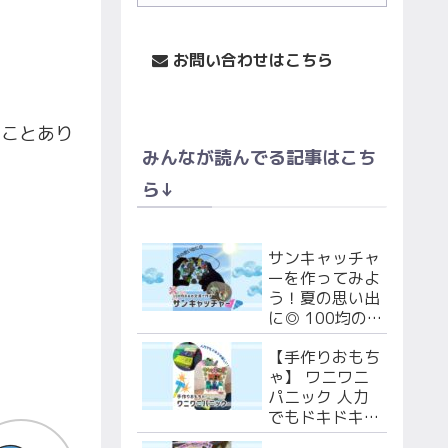
お問い合わせはこちら
うことあり
みんなが読んでる記事はこち
ら↓
サンキャッチャ
ーを作ってみよ
う！夏の思い出
に◎ 100均の
あの文具で作る
【手作りおもち
よ！
ゃ】 ワニワニ
パニック 人力
でもドキドキ楽
しい！段ボール