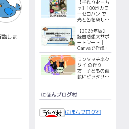
【手作りおもち
で作ろう！
ゃ】100均カラ
ーセロハン で
光と色を楽しも
う！ 赤ちゃん
【2026年版】
（枠のPDF付
解説しま
読書感想文サポ
き）・幼児向け
ートシート｜
２選
Canvaで作成！
シート&特大マ
ワンタッチネク
ス原稿用紙PDF
タイ の作り
無料配布！
方 子どもの仮
装にピッタリ！
型紙配布中！
にほんブログ村
にほんブログ村