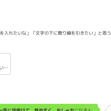
と線を入れたいな」「文字の下に飾り線を引きたい」と思
い…
一気に垢抜けて
、
見やすく
、
おしゃれ
になるん