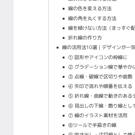
線の色を変える方法
線の角を丸くする方法
線を傾けない方法（まっすぐ
折れ線の作り方
線の活用法10選｜デザインが一
① 図形やアイコンの枠線に
② グラデーション線で華やか
③ 点線・破線で区切りや装飾
④ 矢印で流れや順番を伝える
⑤ 折れ線・曲線で動きのある
⑥ 見出しの下線・飾り線とし
⑦ 線のイラスト素材を活用
⑧ツールで手描きの線
⑨ 吹き出し・注目線として使