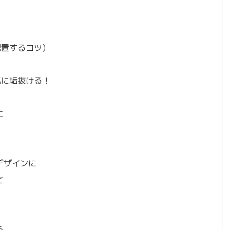
配置するコツ）
気に垢抜ける！
に
デザインに
て
う