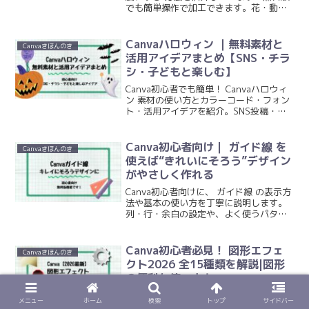
でも簡単操作で加工できます。花・動
物・車などの実例つきで、子ども向けポ
スターやハサミ遊び素材にも活用できる
テクニックを解説！
Canvaハロウィン ｜無料素材と
Canvaきほんのき
活用アイデアまとめ【SNS・チラ
シ・子どもと楽しむ】
Canva初心者でも簡単！ Canvaハロウィ
ン 素材の使い方とカラーコード・フォン
ト・活用アイデアを紹介。SNS投稿・チ
ラシ・ラッピング・子ども向け工作・仮
装お面まで幅広く活用できます。
Canva初心者向け｜ ガイド線 を
Canvaきほんのき
使えば“きれいにそろう”デザイン
がやさしく作れる
Canva初心者向けに、 ガイド線 の表示方
法や基本の使い方を丁寧に説明します。
列・行・余白の設定や、よく使うパター
ン、つまずきやすいポイントまでやさし
く解説。スマホ・タブレット・PC、無料
版で使える機能です。
Canva初心者必見！ 図形エフェ
Canvaきほんのき
クト2026 全15種類を解説|図形
の便利な使い方も
2026年Canva最新アップデート！初心者
メニュー
ホーム
検索
トップ
サイドバー
向けに「 図形エフェクト2026 」全15種