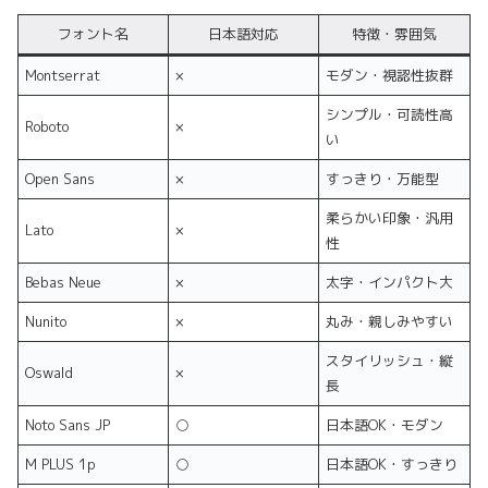
フォント名
日本語対応
特徴・雰囲気
Montserrat
×
モダン・視認性抜群
シンプル・可読性高
Roboto
×
い
Open Sans
×
すっきり・万能型
柔らかい印象・汎用
Lato
×
性
Bebas Neue
×
太字・インパクト大
Nunito
×
丸み・親しみやすい
スタイリッシュ・縦
Oswald
×
長
Noto Sans JP
○
日本語OK・モダン
M PLUS 1p
○
日本語OK・すっきり