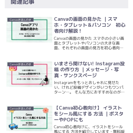
関連記事
Canvaの画面の見かた ｜スマ
Canvaきほんのき
ホ・タブレット＆パソコン 初心
者向け解説！
Canvaの画面の見かた スマホの小さい画
面とタブレットやパソコンの大きな画
面、それぞれの画面の見方を初心者向け
に詳しく解説！スクリーンショットでボ
タン位置や操作方法もわかりやすく紹介
しています。無料素材の見分け方や操作
いまさら聞けない! Instagram投
Canvaきほんのき
のコツも紹介します！
稿 の作り方 ｜メッセージ・写
真・サンクスページ
Instagramをもっとおしゃれに見せた
い、けれど投稿デザインがいつもワンパ
ターン…。 そんな方におすすめなのが、
Canvaです。 今回は、Canva初心者さん
でもすぐに真似できる Instagram投稿 の
基本3パターンの作り方とポイントを紹介
【Canva初心者向け】 イラスト
Canvaきほんのき
します。Instagram投稿デザイン作り方
をシール風にする 方法 ｜ポスタ
を一緒に見ていきましょう。
ーやPOPにも
Canva初心者向けに、イラストをシール
風にする 方法を紹介しています・無料版