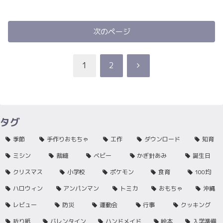
次のページ
次
1
2
へ
タグ
季節
手作りおもちゃ
工作
ダウンロード
知育
ミシン
裁縫
ベビー
かぎ針あみ
誕生日
クリスマス
小学校
ポケモン
食育
100均
ハロウィン
アンパンマン
トミカ
おもちゃ
沖縄
レビュー
防災
運動会
行事
クッキング
折り紙
バレンタイン
ハンドメイド
絵本
入学準備