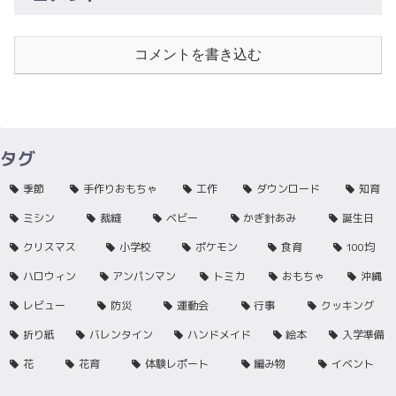
コメントを書き込む
タグ
季節
手作りおもちゃ
工作
ダウンロード
知育
ミシン
裁縫
ベビー
かぎ針あみ
誕生日
クリスマス
小学校
ポケモン
食育
100均
ハロウィン
アンパンマン
トミカ
おもちゃ
沖縄
レビュー
防災
運動会
行事
クッキング
折り紙
バレンタイン
ハンドメイド
絵本
入学準備
花
花育
体験レポート
編み物
イベント