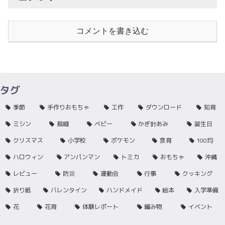
コメントを書き込む
タグ
季節
手作りおもちゃ
工作
ダウンロード
知育
ミシン
裁縫
ベビー
かぎ針あみ
誕生日
クリスマス
小学校
ポケモン
食育
100均
ハロウィン
アンパンマン
トミカ
おもちゃ
沖縄
レビュー
防災
運動会
行事
クッキング
折り紙
バレンタイン
ハンドメイド
絵本
入学準備
花
花育
体験レポート
編み物
イベント