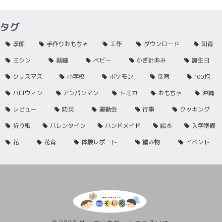
タグ
季節
手作りおもちゃ
工作
ダウンロード
知育
ミシン
裁縫
ベビー
かぎ針あみ
誕生日
クリスマス
小学校
ポケモン
食育
100均
ハロウィン
アンパンマン
トミカ
おもちゃ
沖縄
レビュー
防災
運動会
行事
クッキング
折り紙
バレンタイン
ハンドメイド
絵本
入学準備
花
花育
体験レポート
編み物
イベント