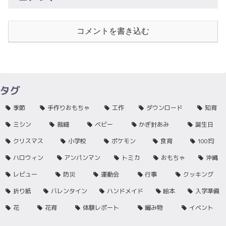
コメントを書き込む
タグ
季節
手作りおもちゃ
工作
ダウンロード
知育
ミシン
裁縫
ベビー
かぎ針あみ
誕生日
クリスマス
小学校
ポケモン
食育
100均
ハロウィン
アンパンマン
トミカ
おもちゃ
沖縄
レビュー
防災
運動会
行事
クッキング
折り紙
バレンタイン
ハンドメイド
絵本
入学準備
花
花育
体験レポート
編み物
イベント