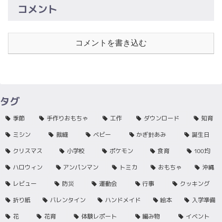
コメント
コメントを書き込む
タグ
季節
手作りおもちゃ
工作
ダウンロード
知育
ミシン
裁縫
ベビー
かぎ針あみ
誕生日
クリスマス
小学校
ポケモン
食育
100均
ハロウィン
アンパンマン
トミカ
おもちゃ
沖縄
レビュー
防災
運動会
行事
クッキング
折り紙
バレンタイン
ハンドメイド
絵本
入学準備
花
花育
体験レポート
編み物
イベント