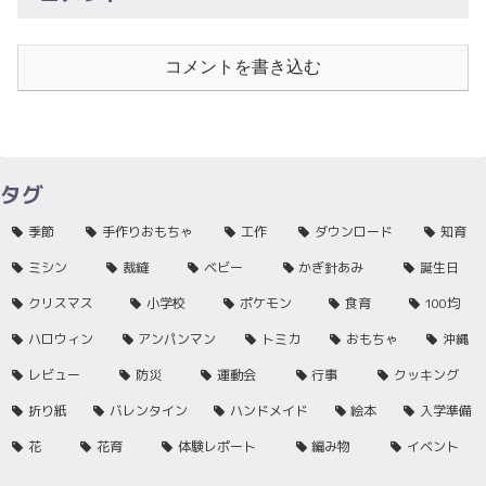
コメントを書き込む
タグ
季節
手作りおもちゃ
工作
ダウンロード
知育
ミシン
裁縫
ベビー
かぎ針あみ
誕生日
クリスマス
小学校
ポケモン
食育
100均
ハロウィン
アンパンマン
トミカ
おもちゃ
沖縄
レビュー
防災
運動会
行事
クッキング
折り紙
バレンタイン
ハンドメイド
絵本
入学準備
花
花育
体験レポート
編み物
イベント