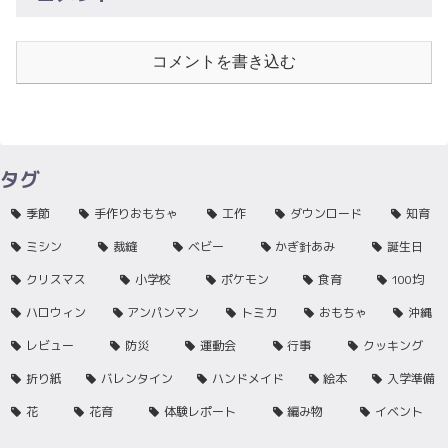
コメントを書き込む
タグ
季節
手作りおもちゃ
工作
ダウンロード
知育
ミシン
裁縫
ベビー
かぎ針あみ
誕生日
クリスマス
小学校
ポケモン
食育
100均
ハロウィン
アンパンマン
トミカ
おもちゃ
沖縄
レビュー
防災
運動会
行事
クッキング
折り紙
バレンタイン
ハンドメイド
絵本
入学準備
花
花育
体験レポート
編み物
イベント