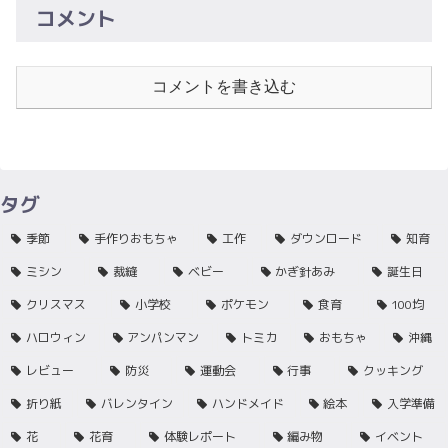
コメント
コメントを書き込む
タグ
季節
手作りおもちゃ
工作
ダウンロード
知育
ミシン
裁縫
ベビー
かぎ針あみ
誕生日
クリスマス
小学校
ポケモン
食育
100均
ハロウィン
アンパンマン
トミカ
おもちゃ
沖縄
レビュー
防災
運動会
行事
クッキング
折り紙
バレンタイン
ハンドメイド
絵本
入学準備
花
花育
体験レポート
編み物
イベント