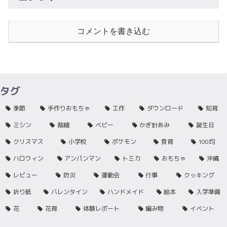
コメントを書き込む
タグ
季節
手作りおもちゃ
工作
ダウンロード
知育
ミシン
裁縫
ベビー
かぎ針あみ
誕生日
クリスマス
小学校
ポケモン
食育
100均
ハロウィン
アンパンマン
トミカ
おもちゃ
沖縄
レビュー
防災
運動会
行事
クッキング
折り紙
バレンタイン
ハンドメイド
絵本
入学準備
花
花育
体験レポート
編み物
イベント