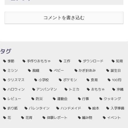
コメントを書き込む
タグ
季節
手作りおもちゃ
工作
ダウンロード
知育
ミシン
裁縫
ベビー
かぎ針あみ
誕生日
クリスマス
小学校
ポケモン
食育
100均
ハロウィン
アンパンマン
トミカ
おもちゃ
沖縄
レビュー
防災
運動会
行事
クッキング
折り紙
バレンタイン
ハンドメイド
絵本
入学準備
花
花育
体験レポート
編み物
イベント