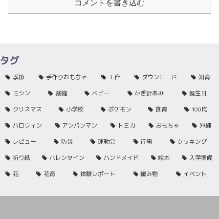
コメントを書き込む
タグ
季節
手作りおもちゃ
工作
ダウンロード
知育
ミシン
裁縫
ベビー
かぎ針あみ
誕生日
クリスマス
小学校
ポケモン
食育
100均
ハロウィン
アンパンマン
トミカ
おもちゃ
沖縄
レビュー
防災
運動会
行事
クッキング
折り紙
バレンタイン
ハンドメイド
絵本
入学準備
花
花育
体験レポート
編み物
イベント