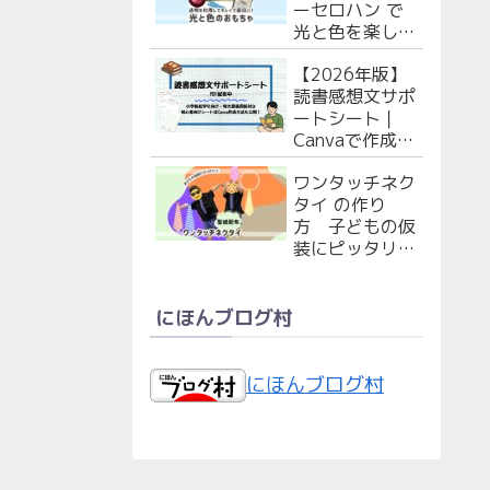
ーセロハン で
光と色を楽しも
う！ 赤ちゃん
【2026年版】
（枠のPDF付
読書感想文サポ
き）・幼児向け
ートシート｜
２選
Canvaで作成！
シート&特大マ
ワンタッチネク
ス原稿用紙PDF
タイ の作り
無料配布！
方 子どもの仮
装にピッタリ！
型紙配布中！
にほんブログ村
にほんブログ村