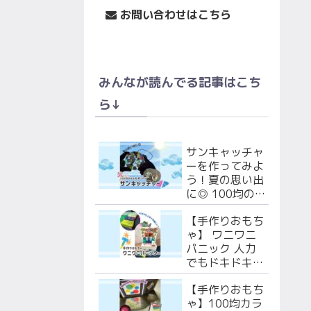
お問い合わせはこちら
みんなが読んでる記事はこち
ら↓
サンキャッチャ
ーを作ってみよ
う！夏の思い出
に◎ 100均の
あの文具で作る
【手作りおもち
よ！
ゃ】 ワニワニ
パニック 人力
でもドキドキ楽
しい！段ボール
【手作りおもち
で作ろう！
ゃ】100均カラ