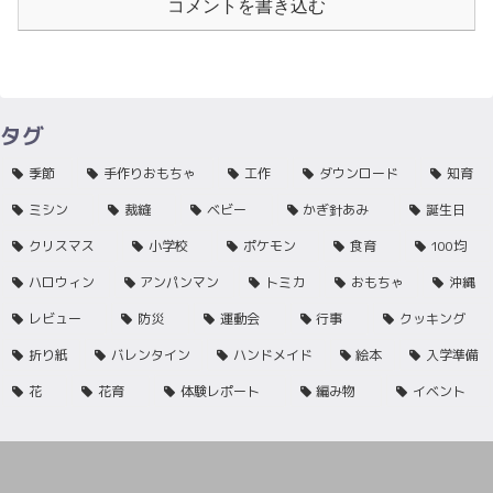
コメントを書き込む
タグ
季節
手作りおもちゃ
工作
ダウンロード
知育
ミシン
裁縫
ベビー
かぎ針あみ
誕生日
クリスマス
小学校
ポケモン
食育
100均
ハロウィン
アンパンマン
トミカ
おもちゃ
沖縄
レビュー
防災
運動会
行事
クッキング
折り紙
バレンタイン
ハンドメイド
絵本
入学準備
花
花育
体験レポート
編み物
イベント