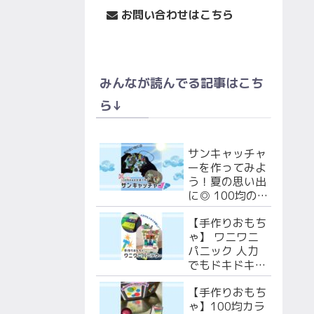
お問い合わせはこちら
みんなが読んでる記事はこち
ら↓
サンキャッチャ
ーを作ってみよ
う！夏の思い出
に◎ 100均の
あの文具で作る
【手作りおもち
よ！
ゃ】 ワニワニ
パニック 人力
でもドキドキ楽
しい！段ボール
【手作りおもち
で作ろう！
ゃ】100均カラ