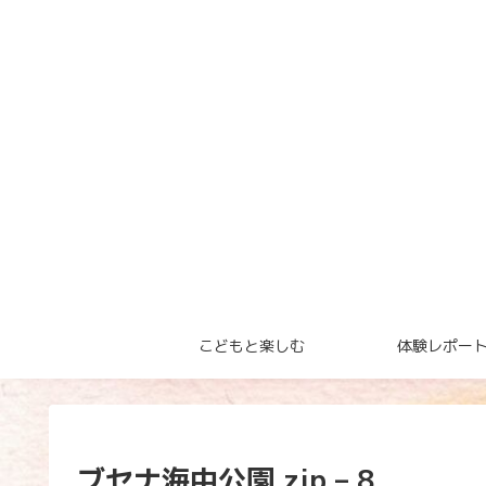
こどもと楽しむ
体験レポー
ブセナ海中公園.zip – 8