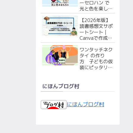
ーセロハン で
光と色を楽しも
う！ 赤ちゃん
【2026年版】
（枠のPDF付
読書感想文サポ
き）・幼児向け
ートシート｜
２選
Canvaで作成！
シート&特大マ
ワンタッチネク
ス原稿用紙PDF
タイ の作り
無料配布！
方 子どもの仮
装にピッタリ！
型紙配布中！
にほんブログ村
にほんブログ村