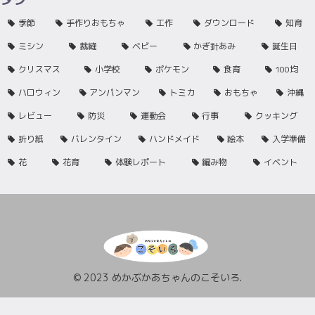
季節
手作りおもちゃ
工作
ダウンロード
知育
ミシン
裁縫
ベビー
かぎ針あみ
誕生日
クリスマス
小学校
ポケモン
食育
100均
ハロウィン
アンパンマン
トミカ
おもちゃ
沖縄
レビュー
防災
運動会
行事
クッキング
折り紙
バレンタイン
ハンドメイド
絵本
入学準備
花
花育
体験レポート
編み物
イベント
© 2023 めかぶかあちゃんのこそいろ.